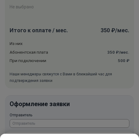
Не выбрано
Итого к оплате / мес.
350 ₽/мес.
Из них
Абонентская плата
350 ₽/мес.
При подключении
500 ₽
Наши менеджеры свяжутся с Вами в ближайший час для
подтверждения заявки
Оформление заявки
Отправитель
Номер телефона
Мы используем cookie и Яндекс.Метрику для анализа