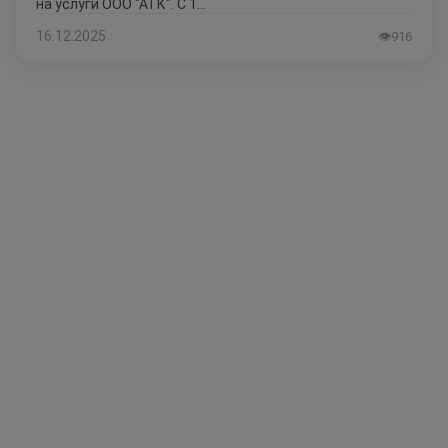
на услуги ООО "АТК". С 1...
16.12.2025
👁
916