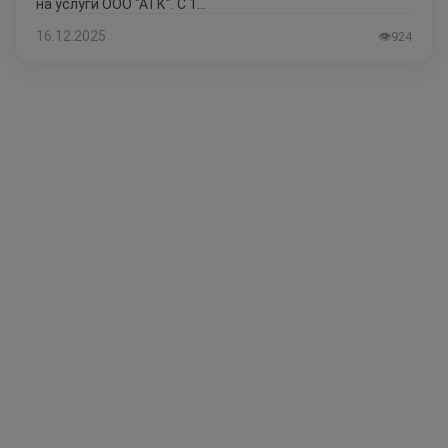
на услуги ООО "АТК". С 1...
16.12.2025
👁
924