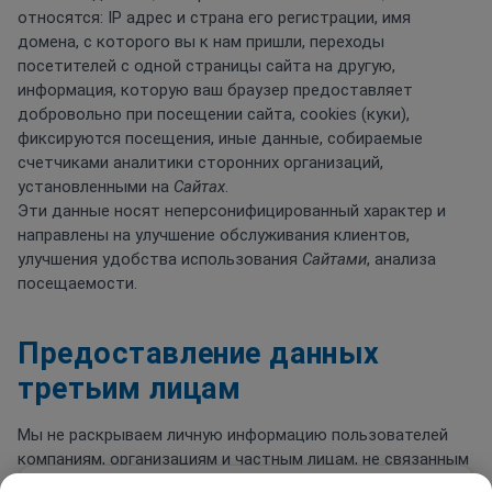
относятся: IP адрес и страна его регистрации, имя
домена, с которого вы к нам пришли, переходы
посетителей с одной страницы сайта на другую,
информация, которую ваш браузер предоставляет
добровольно при посещении сайта, cookies (куки),
фиксируются посещения, иные данные, собираемые
счетчиками аналитики сторонних организаций,
установленными на
Сайтах
.
Эти данные носят неперсонифицированный характер и
направлены на улучшение обслуживания клиентов,
улучшения удобства использования
Сайтами
, анализа
посещаемости.
Предоставление данных
третьим лицам
Мы не раскрываем личную информацию пользователей
компаниям, организациям и частным лицам, не связанным
с нами. Исключение составляют случаи, перечисленные
Мы используем cookie и Яндекс.Метрику для анализа